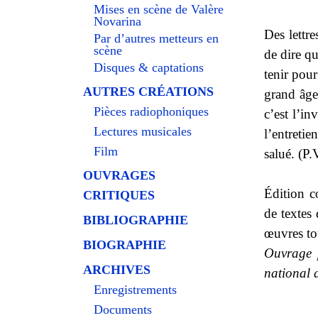
Mises en scène de Valère
Novarina
Des lettr
Par d’autres metteurs en
scène
de dire qu
Disques & captations
tenir pour
AUTRES CRÉATIONS
grand âge
Pièces radiophoniques
c’est l’in
Lectures musicales
l’entreti
Film
salué. (P.
OUVRAGES
Édition c
CRITIQUES
de textes
BIBLIOGRAPHIE
œuvres tou
BIOGRAPHIE
Ouvrage 
ARCHIVES
national 
Enregistrements
Documents