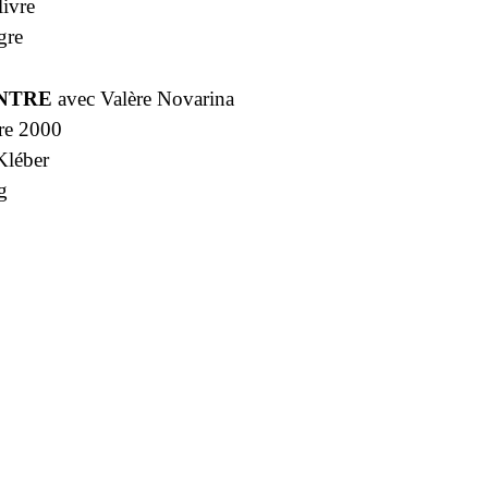
livre
gre
NTRE
avec Valère Novarina
re 2000
Kléber
g