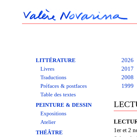
2026
LITTÉRATURE
2017
Livres
2008
Traductions
1999
Préfaces & postfaces
Table des textes
LECTU
PEINTURE & DESSIN
Expositions
LECTU
Atelier
1er et 2 
THÉÂTRE